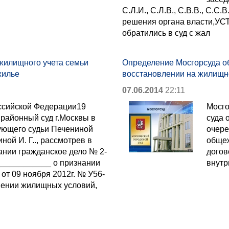
С.Л.И., С.Л.В., С.В.В., С.С
решения органа власти,УСТА
обратились в суд с жал
 жилищного учета семьи
Определение Мосгорсуда об
жилье
восстановлении на жилищн
07.06.2014
22:11
ссийской Федерации19
Мосго
 районный суд г.Москвы в
суда 
ующего судьи Печениной
очере
ной И. Г.., рассмотрев в
общеж
ании гражданское дело № 2-
догов
____________ о признании
внутр
т 09 ноября 2012г. № У56-
чшении жилищных условий,