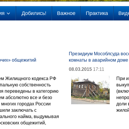
ия
Добились!
Важное
Практика
Вид
Президиум Мособлсуда вос
бочих» общежитий
комнаты в аварийном доме
08.03.2015
17:11
ием Жилищного кодекса РФ
При и
пальную собственность
выкуп
я переведены в категорию
(вклю
ем абсолютно все и безо
непро
 многих городах России
доли 
или заключать с
жило
ального найма, выдумывая
осковских общежитий,