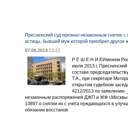
Пресненский суд признал незаконным снятие с
истицы, бывший муж которой приобрел другое 
07.06.2014
23:22
Р Е Ш Е Н И ЕИменем Ро
июля 2013 г. Пресненский
составе председательств
Т.А., при секретаре Мотори
открытом судебном засед
4212/2013 по заявлению 
незаконным распоряжения ДЖП и ЖФ г.Москвы о
13897 о снятии их с учета нуждающихся в улу
обязании восстанов