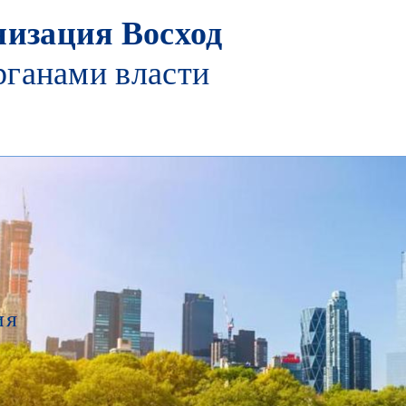
изация Восход
рганами власти