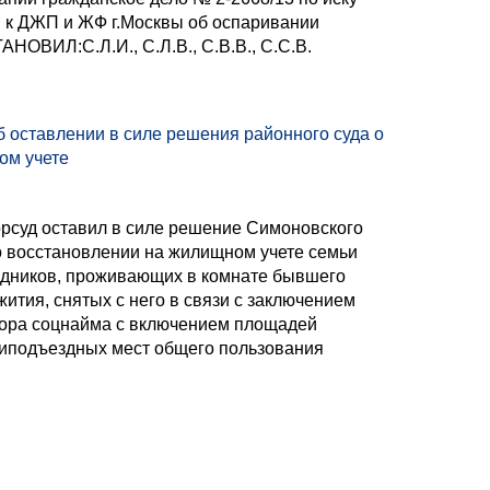
.В. к ДЖП и ЖФ г.Москвы об оспаривании
НОВИЛ:С.Л.И., С.Л.В., С.В.В., С.С.В.
 оставлении в силе решения районного суда о
ом учете
рсуд оставил в силе решение Симоновского
о восстановлении на жилищном учете семьи
дников, проживающих в комнате бывшего
ития, снятых с него в связи с заключением
ора соцнайма с включением площадей
иподъездных мест общего пользования