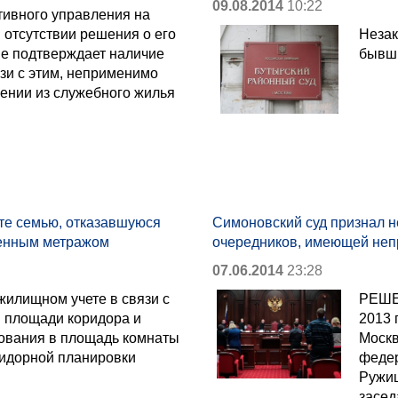
09.08.2014
10:22
тивного управления на
 отсутствии решения о его
Незак
не подтверждает наличие
бывш
язи с этим, неприменимо
лении из служебного жилья
те семью, отказавшуюся
Симоновский суд признал н
шенным метражом
очередников, имеющей неп
07.06.2014
23:28
жилищном учете в связи с
РЕШЕ
 площади коридора и
2013 
зования в площадь комнаты
Москв
идорной планировки
федер
Ружиц
засед