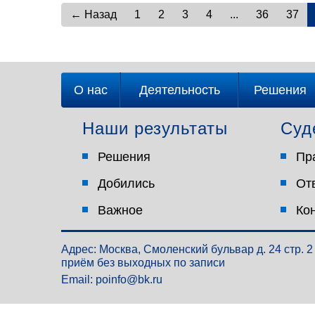
← Назад
1
2
3
4
...
36
37
О нас
Деятельность
Решения
Наши результаты
Суд
Решения
Пр
Добились
От
Важное
Ко
Адрес: Москва, Смоленский бульвар д. 24 стр. 2
приём без выходных по записи
Email: poinfo@bk.ru