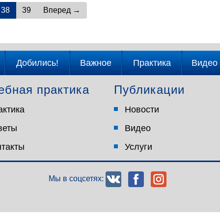
38
39
Вперед →
Добились!
Важное
Практика
Видео
ебная практика
Публикации
актика
Новости
веты
Видео
нтакты
Услуги
Мы в соцсетях: