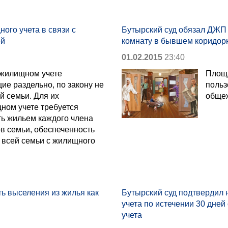
ого учета в связи с
Бутырский суд обязал ДЖП 
ей
комнату в бывшем коридор
01.02.2015
23:40
 жилищном учете
Площа
е раздельно, по закону не
польз
й семьи. Для их
общеж
ном учете требуется
ть жильем каждого члена
в семьи, обеспеченность
 всей семьи с жилищного
ь выселения из жилья как
Бутырский суд подтвердил 
учета по истечении 30 дне
учета