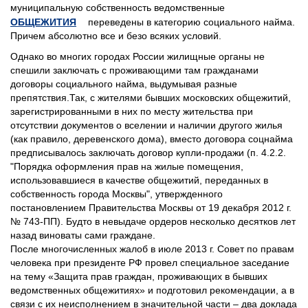
муниципальную собственность ведомственные
ОБЩЕЖИТИЯ
переведены в категорию социального найма.
Причем абсолютно все и безо всяких условий.
Однако во многих городах России жилищные органы не
спешили заключать с проживающими там гражданами
договоры социального найма, выдумывая разные
препятствия.Так, с жителями бывших московских общежитий,
зарегистрированными в них по месту жительства при
отсутствии документов о вселении и наличии другого жилья
(как правило, деревенского дома), вместо договора соцнайма
предписывалось заключать договор купли-продажи (п. 4.2.2.
"Порядка оформления прав на жилые помещения,
использовавшиеся в качестве общежитий, переданных в
собственность города Москвы", утвержденного
постановлением Правительства Москвы от 19 декабря 2012 г.
№ 743-ПП). Будто в невыдаче ордеров несколько десятков лет
назад виноваты сами граждане.
После многочисленных жалоб в июле 2013 г. Совет по правам
человека при президенте РФ провел специальное заседание
на тему «Защита прав граждан, проживающих в бывших
ведомственных общежитиях» и подготовил рекомендации, а в
связи с их неисполнением в значительной части – два доклада