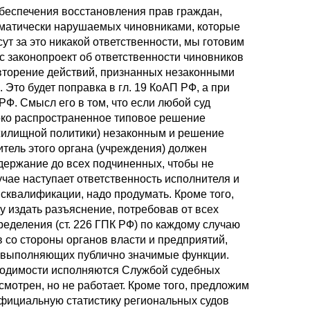
беспечения восстановления прав граждан,
матически нарушаемых чиновниками, которые
сут за это никакой ответственности, мы готовим
с законопроект об ответственности чиновников
вторение действий, признанных незаконными
. Это будет поправка в гл. 19 КоАП РФ, а при
 РФ. Смысл его в том, что если любой суд
око распространенное типовое решение
жилищной политики) незаконным и решение
дитель этого органа (учреждения) должен
держание до всех подчиненных, чтобы не
учае наступает ответственность исполнителя и
исквалификации, надо продумать. Кроме того,
 издать разъяснение, потребовав от всех
ределения (ст. 226 ГПК РФ) по каждому случаю
 со стороны органов власти и предприятий,
, выполняющих публично значимые функции.
ходимости исполняются Службой судебных
мотрен, но не работает. Кроме того, предложим
 официальную статистику региональных судов