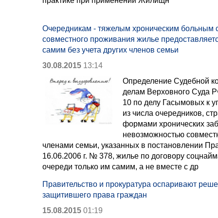
практике при применении Жилищн
Очередникам - тяжелым хроническим больным 
совместного проживания жилье предоставляетс
самим без учета других членов семьи
30.08.2015
13:14
Определение Судебной ко
делам Верховного Суда РФ
10 по делу Гасымовых к у
из числа очередников, с
формами хронических заб
невозможностью совместн
членами семьи, указанных в постановлении Пр
16.06.2006 г. № 378, жилье по договору соцнай
очереди только им самим, а не вместе с др
Правительство и прокуратура оспаривают реше
защитившего права граждан
15.08.2015
01:19