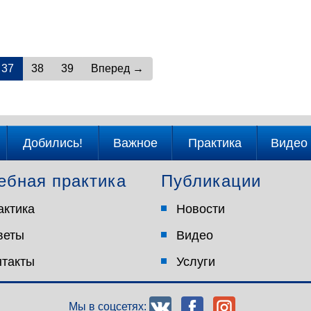
37
38
39
Вперед →
Добились!
Важное
Практика
Видео
ебная практика
Публикации
актика
Новости
веты
Видео
нтакты
Услуги
Мы в соцсетях: