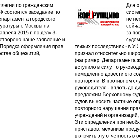
ллегии по гражданским
Для о
Ф состоится заседание по
систе
партамента городского
не не
уратуры г. Москвы на
сейча
преля 2015 г. по делу 3-
за по
летворено наше заявление и
судом
«Порядка оформления прав
тяжких последствиях - в УК
естве общежитий,
признал относительно шир
(например, Департамента 
вступило в силу, то руково
немедленно довести его со
повторяли. В противном сл
руководителя - вплоть до д
предложим Верховному суду
судов выносить частные оп
повторного нарушения прав
учреждений и организаций
Эти определения при необ
приставов, механизм предус
включить эту отчетность в