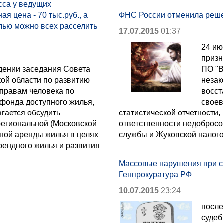
сса у ведущих
ая цена - 70 тыс.руб., а
ФНС России отменила реше
ылью можно всех расселить
17.07.2015
01:37
24 ию
призн
нии заседания Совета
ПО "В
кой области по развитию
незак
 правам человека по
восст
фонда доступного жилья,
своев
гается обсудить
статистической отчетности,
региональной (Московской
ответственности недобросо
ьной аренды жилья в целях
службы и Жуковской налог
рендного жилья и развития
Массовые нарушения при с
Генпрокуратура РФ
10.07.2015
23:24
после
судеб