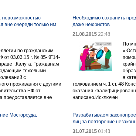
с невозможностью
Необходимо сохранить предс
я вне очереди только им
даже неюристов
21.08.2015
22:48
По мн
ллегии по гражданским
«Юст
 от 03.03.15 г. № 85-КГ14-
помощ
праве г.Калуга. Гражданам
крайн
традающим тяжелыми
образ
олеваний с
я кат
ого проживания с другими
толкованием ч. 1 ст. 48 Ко
авительства РФ от
оказания квалифицированно
ма предоставляется вне
написано.Исключен
ние Мосгорсуда,
Разрабатываем законопроек
лиц за повторение незакон
31.07.2015
01:43