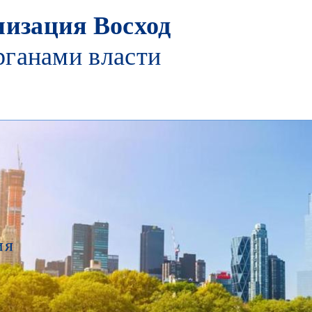
изация Восход
рганами власти