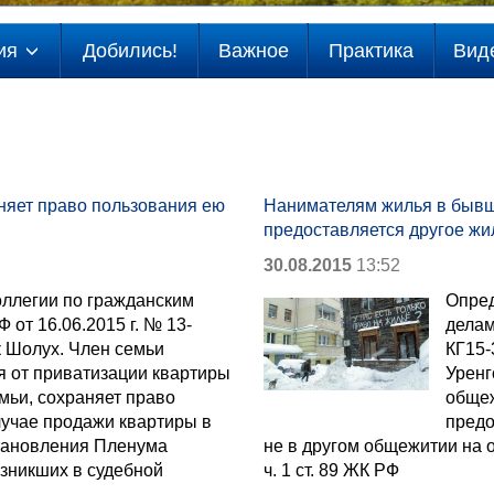
ия
Добились!
Важное
Практика
Вид
няет право пользования ею
Нанимателям жилья в бывш
предоставляется другое жи
30.08.2015
13:52
ллегии по гражданским
Опред
 от 16.06.2015 г. № 13-
делам
к Шолух. Член семьи
КГ15-
я от приватизации квартиры
Уренг
емьи, сохраняет право
общеж
лучае продажи квартиры в
предо
остановления Пленума
не в другом общежитии на ос
озникших в судебной
ч. 1 ст. 89 ЖК РФ