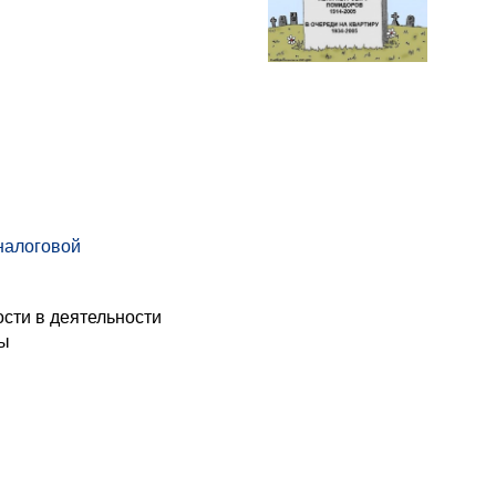
налоговой
ости в деятельности
бы