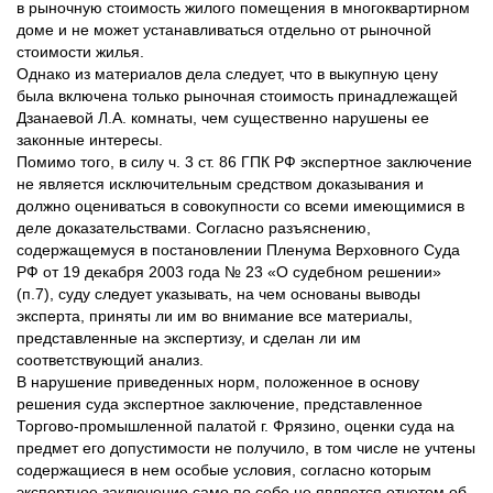
в рыночную стоимость жилого помещения в многоквартирном
доме и не может устанавливаться отдельно от рыночной
стоимости жилья.
Однако из материалов дела следует, что в выкупную цену
была включена только рыночная стоимость принадлежащей
Дзанаевой Л.А. комнаты, чем существенно нарушены ее
законные интересы.
Помимо того, в силу ч. 3 ст. 86 ГПК РФ экспертное заключение
не является исключительным средством доказывания и
должно оцениваться в совокупности со всеми имеющимися в
деле доказательствами. Согласно разъяснению,
содержащемуся в постановлении Пленума Верховного Суда
РФ от 19 декабря 2003 года № 23 «О судебном решении»
(п.7), суду следует указывать, на чем основаны выводы
эксперта, приняты ли им во внимание все материалы,
представленные на экспертизу, и сделан ли им
соответствующий анализ.
В нарушение приведенных норм, положенное в основу
решения суда экспертное заключение, представленное
Торгово-промышленной палатой г. Фрязино, оценки суда на
предмет его допустимости не получило, в том числе не учтены
содержащиеся в нем особые условия, согласно которым
экспертное заключение само по себе не является отчетом об