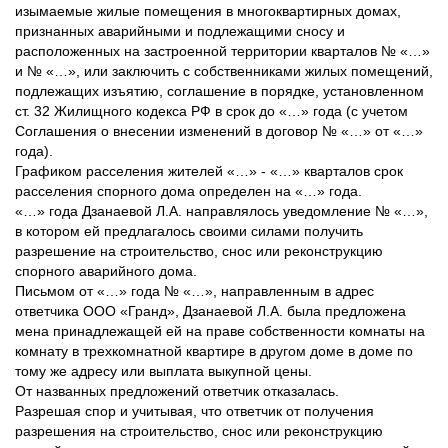
изымаемые жилые помещения в многоквартирных домах,
признанных аварийными и подлежащими сносу и
расположенных на застроенной территории кварталов № «…»
и № «…», или заключить с собственниками жилых помещений,
подлежащих изъятию, соглашение в порядке, установленном
ст. 32 Жилищного кодекса РФ в срок до «…» года (с учетом
Соглашения о внесении изменений в договор № «…» от «…»
года).
Графиком расселения жителей «…» - «…» кварталов срок
расселения спорного дома определен на «…» года.
«…» года Дзанаевой Л.А. направлялось уведомление № «…»,
в котором ей предлагалось своими силами получить
разрешение на строительство, снос или реконструкцию
спорного аварийного дома.
Письмом от «…» года № «…», направленным в адрес
ответчика ООО «Гранд», Дзанаевой Л.А. была предложена
мена принадлежащей ей на праве собственности комнаты на
комнату в трехкомнатной квартире в другом доме в доме по
тому же адресу или выплата выкупной цены.
От названных предложений ответчик отказалась.
Разрешая спор и учитывая, что ответчик от получения
разрешения на строительство, снос или реконструкцию