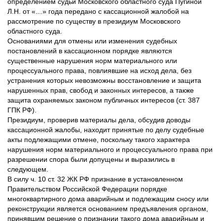
определением судьи Московского областного суда Пугиной
Л.Н. от «…» года передано с кассационной жалобой на
рассмотрение по существу в президиум Московского
областного суда.
Основаниями для отмены или изменения судебных
постановлений в кассационном порядке являются
существенные нарушения норм материального или
процессуального права, повлиявшие на исход дела, без
устранения которых невозможны восстановление и защита
нарушенных прав, свобод и законных интересов, а также
защита охраняемых законом публичных интересов (ст. 387
ГПК РФ).
Президиум, проверив материалы дела, обсудив доводы
кассационной жалобы, находит принятые по делу судебные
акты подлежащими отмене, поскольку такого характера
нарушения норм материального и процессуального права при
разрешении спора были допущены и выразились в
следующем.
В силу ч. 10 ст. 32 ЖК РФ признание в установленном
Правительством Российской Федерации порядке
многоквартирного дома аварийным и подлежащим сносу или
реконструкции является основанием предъявления органом,
принявшим решение о признании такого дома аварийным и