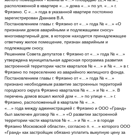
расположенной в квартире «…» дома «…» по ул. «…» г.
Фрязино. С «…» года в указанной квартире постоянно
зарегистрирован Дзанаев В.А.
Постановлением главы г. Фрязино от «…» года № «…» «О
признании домов аварийными и подлежащими сносу»
многоквартирный дом, в котором находится принадлежащее
ответчику жилое помещение, признан аварийным и
подлежащим сносу.
Решением Совета депутатов г. Фрязино от «…» года № «…»
утверждена муниципальная адресная программа развития
застроенной территории части кварталов № «…» и № «…» в г.
Фрязино по переселению из аварийного жилищного фонда.
Постановлением главы г. Фрязино от «…» года № «…»
признано необходимым развитие застроенных территорий
городского округа Фрязино кварталов № «…» и № «…». В
перечень домов вошел жилой дом «…» по улице «…» г.
Фрязино, расположенный в квартале № «…».
«…» года между администрацией г. Фрязино и ООО «Гранд»
был заключен договор № «…» «О развитии застроенной
территории части кварталов № «…» и № «…» в городе
Фрязино Московской области», согласно п. «…» которого ООО
«Гранд» как застройщик обязано уплатить выкупную цену за