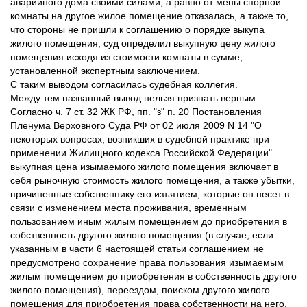
аварийного дома своими силами, а равно от мены спорной
комнаты на другое жилое помещение отказалась, а также то,
что стороны не пришли к соглашению о порядке выкупа
жилого помещения, суд определил выкупную цену жилого
помещения исходя из стоимости комнаты в сумме,
установленной экспертным заключением.
С таким выводом согласилась судебная коллегия.
Между тем названный вывод нельзя признать верным.
Согласно ч. 7 ст. 32 ЖК РФ, пп. "з" п. 20 Постановления
Пленума Верховного Суда РФ от 02 июля 2009 N 14 "О
некоторых вопросах, возникших в судебной практике при
применении Жилищного кодекса Российской Федерации"
выкупная цена изымаемого жилого помещения включает в
себя рыночную стоимость жилого помещения, а также убытки,
причиненные собственнику его изъятием, которые он несет в
связи с изменением места проживания, временным
пользованием иным жилым помещением до приобретения в
собственность другого жилого помещения (в случае, если
указанным в части 6 настоящей статьи соглашением не
предусмотрено сохранение права пользования изымаемым
жилым помещением до приобретения в собственность другого
жилого помещения), переездом, поиском другого жилого
помещения для приобретения права собственности на него,