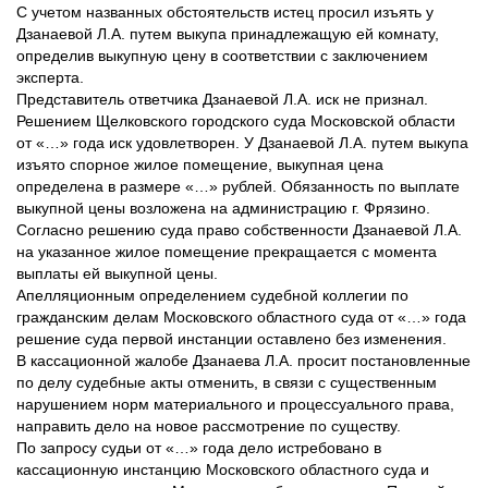
С учетом названных обстоятельств истец просил изъять у
Дзанаевой Л.А. путем выкупа принадлежащую ей комнату,
определив выкупную цену в соответствии с заключением
эксперта.
Представитель ответчика Дзанаевой Л.А. иск не признал.
Решением Щелковского городского суда Московской области
от «…» года иск удовлетворен. У Дзанаевой Л.А. путем выкупа
изъято спорное жилое помещение, выкупная цена
определена в размере «…» рублей. Обязанность по выплате
выкупной цены возложена на администрацию г. Фрязино.
Согласно решению суда право собственности Дзанаевой Л.А.
на указанное жилое помещение прекращается с момента
выплаты ей выкупной цены.
Апелляционным определением судебной коллегии по
гражданским делам Московского областного суда от «…» года
решение суда первой инстанции оставлено без изменения.
В кассационной жалобе Дзанаева Л.А. просит постановленные
по делу судебные акты отменить, в связи с существенным
нарушением норм материального и процессуального права,
направить дело на новое рассмотрение по существу.
По запросу судьи от «…» года дело истребовано в
кассационную инстанцию Московского областного суда и