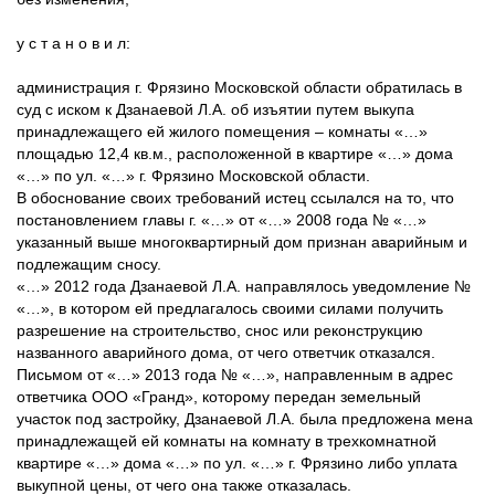
у с т а н о в и л:
администрация г. Фрязино Московской области обратилась в
суд с иском к Дзанаевой Л.А. об изъятии путем выкупа
принадлежащего ей жилого помещения – комнаты «…»
площадью 12,4 кв.м., расположенной в квартире «…» дома
«…» по ул. «…» г. Фрязино Московской области.
В обоснование своих требований истец ссылался на то, что
постановлением главы г. «…» от «…» 2008 года № «…»
указанный выше многоквартирный дом признан аварийным и
подлежащим сносу.
«…» 2012 года Дзанаевой Л.А. направлялось уведомление №
«…», в котором ей предлагалось своими силами получить
разрешение на строительство, снос или реконструкцию
названного аварийного дома, от чего ответчик отказался.
Письмом от «…» 2013 года № «…», направленным в адрес
ответчика ООО «Гранд», которому передан земельный
участок под застройку, Дзанаевой Л.А. была предложена мена
принадлежащей ей комнаты на комнату в трехкомнатной
квартире «…» дома «…» по ул. «…» г. Фрязино либо уплата
выкупной цены, от чего она также отказалась.