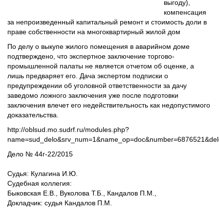
выгоду),
компенсация
за непроизведенный капитальный ремонт и стоимость доли в
праве собственности на многоквартирный жилой дом
По делу о выкупе жилого помещения в аварийном доме
подтверждено, что экспертное заключение торгово-
промышленной палаты не является отчетом об оценке, а
лишь предваряет его. Дача экспертом подписки о
предупреждении об уголовной ответственности за дачу
заведомо ложного заключения уже после подготовки
заключения влечет его недействительность как недопустимого
доказательства.
http://oblsud.mo.sudrf.ru/modules.php?
name=sud_delo&srv_num=1&name_op=doc&number=6876521&delo
Дело № 44г-22/2015
Судья: Кулагина И.Ю.
Судебная коллегия:
Быковская Е.В., Вуколова Т.Б., Кандалов П.М.,
Докладчик: судья Кандалов П.М.